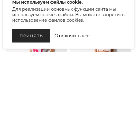
Мы используем файлы cookie.
А1881
А1929
Для реализации основных функций сайта мы
используем cookies-файлы. Вы можете запретить
использование файлов cookies.
Отключить все
ПРИНЯТЬ
БРЮКИ
Р. 42-46
БРЮКИ
Р. 42-46
А1921
А1920
- 30%